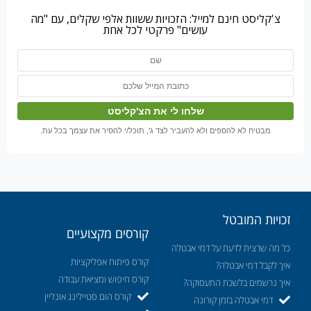
צ'קליסט חינם למייל: הזכויות ששוות אלפי שקלים, עם "מה
עושים" פרקטי לכל אחת
מבטיח לא להספים ולא להעביר לצד ג', תוכל/י להסיר את עצמך בכל עת.
זכויות המובטל
קורסים מקצועיים
כל מה שרצית לדעת על דמי אבטלה
קורס פיתוח אפליקציות
איך לקבל דמי אבטלה?
קורס חיפוש ומציאת עבודה
איך נרשמים בלשכת התעסוקה?
קורס הום סטיילינג אונליין
דמי אבטלה בזמן קורונה