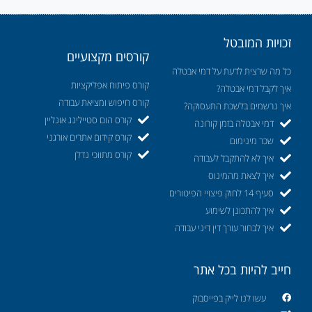
זכויות המובטל
קורסים מקצועיים
כל מה שרצית לדעת על דמי אבטלה
קורס פיתוח אפליקציות
איך לקבל דמי אבטלה?
קורס חיפוש ומציאת עבודה
איך נרשמים בלשכת התעסוקה?
קורס הום סטיילינג אונליין
דמי אבטלה בזמן קורונה
קורס קידום אתרים אורגני
שכר מינימום
קורס מתווכי נדלן
איך לא להתקבל לעבודה
איך לצאת מהמינוס
סעיף 14 לחוק פיצויי הפיטורים
איך להתכונן לשימוע
איך לבחור עורך דין דיני עבודה
חייב להיות בכל אתר
עשו לנו לייק בפייסבוק