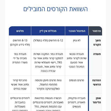
השוואת הקורסים המובילים
פרמטר
המינהל הטכני
מכללת אין ליין
מלטש
משך
לא צויין
6-12 חודשים (תלוי במסלול)
8-13 חודשים
הקורס
(תלוי בידע הקודם)
תעודה
תעודת טכנאי
תעודת גמר: התקנה ושירות
תעודת גמר
שירות לקירור ומיזוג
למתקני קירור ומיזוג אוויר עד
מוכרת על ידי
אוויר מטעם
TR5, רישוי חשמלאי שירות
משרד התמ״ת
המינהל הטכני
קירור ומיזוג אוויר, תעודת
עבודה בגובה
המרצה
מרצים מנוסים
צוות מרצים מיומן ומנוסה
מהנדסי קירור
הראשי
מתחומי החשמל,
ומיזוג אוויר ואנשי
האלקטרוניקה והקירור
שטח בכירים
אופן
מעבדה פרקטית,
הכשרה מעשית בסדנאות
לימודים פרונטליים
הלימוד
תיאוריה, לימודים
מאובזרות, לימודים פרונטליים
במעבדות
מעשיים
עם התנסות מעשית, כולל
משוכללות
בטיחות ועזרה ראשונה
בסניפים ברחבי