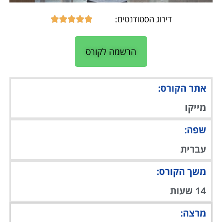
דירוג הסטודנטים:
דורג





5
מתוך
הרשמה לקורס
5
אתר הקורס:
מייקו
שפה:
עברית
משך הקורס:
14 שעות
מרצה: