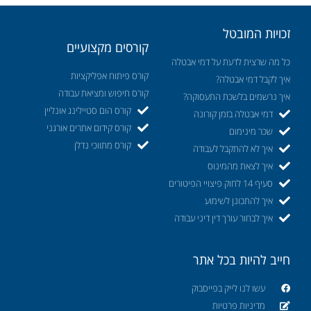
זכויות המובטל
קורסים מקצועיים
כל מה שרצית לדעת על דמי אבטלה
קורס פיתוח אפליקציות
איך לקבל דמי אבטלה?
קורס חיפוש ומציאת עבודה
איך נרשמים בלשכת התעסוקה?
קורס הום סטיילינג אונליין
דמי אבטלה בזמן קורונה
קורס קידום אתרים אורגני
שכר מינימום
קורס מתווכי נדלן
איך לא להתקבל לעבודה
איך לצאת מהמינוס
סעיף 14 לחוק פיצויי הפיטורים
איך להתכונן לשימוע
איך לבחור עורך דין דיני עבודה
חייב להיות בכל אתר
עשו לנו לייק בפייסבוק
מדיניות פרטיות