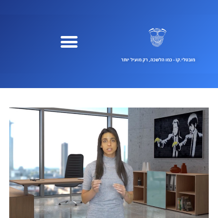
ילוג
תוכן
מובטלי.קוֹ - כמו הלשכה, רק מועיל יותר