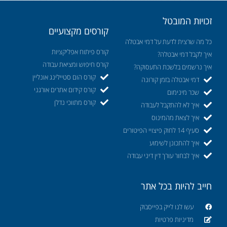
זכויות המובטל
קורסים מקצועיים
כל מה שרצית לדעת על דמי אבטלה
קורס פיתוח אפליקציות
איך לקבל דמי אבטלה?
קורס חיפוש ומציאת עבודה
איך נרשמים בלשכת התעסוקה?
קורס הום סטיילינג אונליין
דמי אבטלה בזמן קורונה
קורס קידום אתרים אורגני
שכר מינימום
קורס מתווכי נדלן
איך לא להתקבל לעבודה
איך לצאת מהמינוס
סעיף 14 לחוק פיצויי הפיטורים
איך להתכונן לשימוע
איך לבחור עורך דין דיני עבודה
חייב להיות בכל אתר
עשו לנו לייק בפייסבוק
מדיניות פרטיות