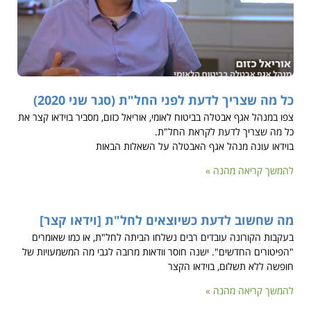
כל מה שצריך לדעת לפני החל"ת (סגר שני 2020)
צפו במנהל אגף אבטלה בביטוח לאומי, אוריאל כזום, מסביר בוידאו קצר את
כל מה שצריך לדעת לקראת החל"ת.
בוידאו עונה מנהל אגף האבטלה על השאלות הבאות
להמשך קריאה מהנה »
מה שחשוב לדעת כשיוצאים לחל"ת [וידאו קצר]
בעקבות הקורונה עובדים רבים נשלחו הביתה לחל"ת, או כמו שאומרים
"הפיטורים החדשים". ישנה חוסר וודאות מרובה לגבי מה המשמעויות של
חופשה ללא תשלום, בוידאו הקצר
להמשך קריאה מהנה »