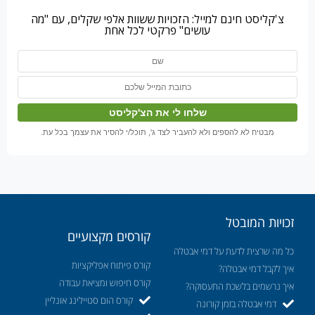
צ'קליסט חינם למייל: הזכויות ששוות אלפי שקלים, עם "מה
עושים" פרקטי לכל אחת
מבטיח לא להספים ולא להעביר לצד ג', תוכל/י להסיר את עצמך בכל עת.
זכויות המובטל
קורסים מקצועיים
כל מה שרצית לדעת על דמי אבטלה
קורס פיתוח אפליקציות
איך לקבל דמי אבטלה?
קורס חיפוש ומציאת עבודה
איך נרשמים בלשכת התעסוקה?
קורס הום סטיילינג אונליין
דמי אבטלה בזמן קורונה