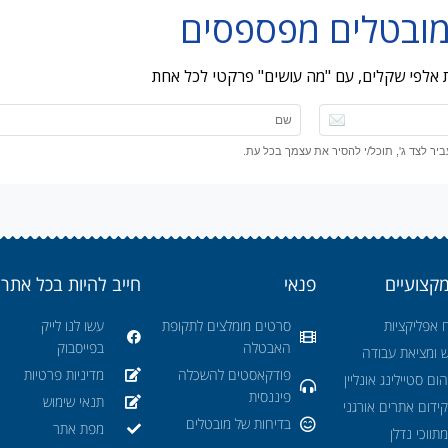
ות אלפי שקלים, עם "מה עושים" פרקטי לכל אחת
ר לצד ג', תוכל/י להסיר את עצמך בכל עת.
מקצועיים
פנאי
חייב להיות בכל אתר
 אפליקציות
סרטים מומלצים לתקופת
עשו לנו לייק
האבטלה
בפייסבוק
ש ומציאת עבודה
פודקאסטים להשכלה
מדיניות פרטיות
ום סטיילינג אונליין
פיננסית
תנאי שימוש
ידום אתרים אורגני
בדיחות של מובטלים
מפת אתר
תווכי נדלן