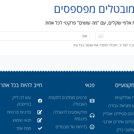
ות אלפי שקלים, עם "מה עושים" פרקטי לכל אחת
ר לצד ג', תוכל/י להסיר את עצמך בכל עת.
מקצועיים
פנאי
חייב להיות בכל אתר
 אפליקציות
סרטים מומלצים לתקופת
עשו לנו לייק
האבטלה
בפייסבוק
ש ומציאת עבודה
פודקאסטים להשכלה
מדיניות פרטיות
ום סטיילינג אונליין
פיננסית
תנאי שימוש
ידום אתרים אורגני
בדיחות של מובטלים
מפת אתר
תווכי נדלן