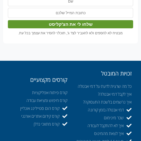
מבטיח לא להספים ולא להעביר לצד ג', תוכל/י להסיר את עצמך בכל עת.
זכויות המובטל
קורסים מקצועיים
כל מה שרצית לדעת על דמי אבטלה
קורס פיתוח אפליקציות
איך לקבל דמי אבטלה?
קורס חיפוש ומציאת עבודה
איך נרשמים בלשכת התעסוקה?
קורס הום סטיילינג אונליין
דמי אבטלה בזמן קורונה
קורס קידום אתרים אורגני
שכר מינימום
קורס מתווכי נדלן
איך לא להתקבל לעבודה
איך לצאת מהמינוס