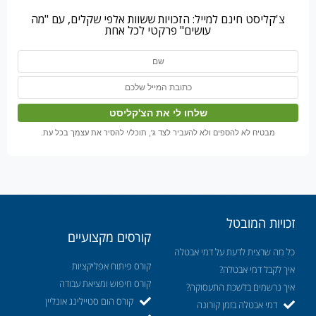
צ'קליסט חינם למייל: הזכויות ששוות אלפי שקלים, עם "מה
עושים" פרקטי לכל אחת
מבטיח לא להספים ולא להעביר לצד ג', תוכל/י להסיר את עצמך בכל עת.
זכויות המובטל
קורסים מקצועיים
כל מה שרצית לדעת על דמי אבטלה
קורס פיתוח אפליקציות
איך לקבל דמי אבטלה?
קורס חיפוש ומציאת עבודה
איך נרשמים בלשכת התעסוקה?
קורס הום סטיילינג אונליין
דמי אבטלה בזמן קורונה