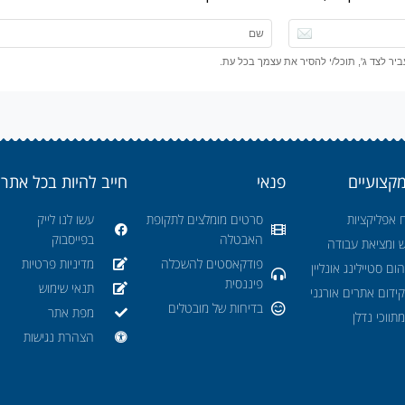
ר לצד ג', תוכל/י להסיר את עצמך בכל עת.
מקצועיים
פנאי
חייב להיות בכל אתר
 אפליקציות
סרטים מומלצים לתקופת
עשו לנו לייק
האבטלה
בפייסבוק
ש ומציאת עבודה
פודקאסטים להשכלה
מדיניות פרטיות
ום סטיילינג אונליין
פיננסית
תנאי שימוש
ידום אתרים אורגני
בדיחות של מובטלים
מפת אתר
תווכי נדלן
הצהרת נגישות