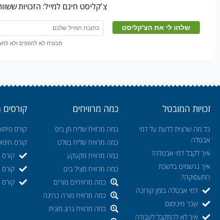
צ'קליסט חינם למייל: הזכויות ששו
מבטיח לא להספים ולא להעבי
זכויות המובטל
כמה מרוויחים
קורסים 
כל מה שרצית לדעת על דמי
כמה מרוויח שליח תן ביס
קורס פיתוח
אבטלה
כמה מרוויח שליח בוולט
קורס חיפו
איך לקבל דמי אבטלה?
כמה מרוויח מקעקע
קורס ה
איך נרשמים בלשכת
כמה מרוויח מציל בים
קורס ק
התעסוקה?
כמה מרוויחים מורים
קורס מ
דמי אבטלה בזמן קורונה
כמה מרוויח מורה נהיגה
שכר מינימום
כמה מרוויח נהג מונית
איך לא להתקבל לעבודה