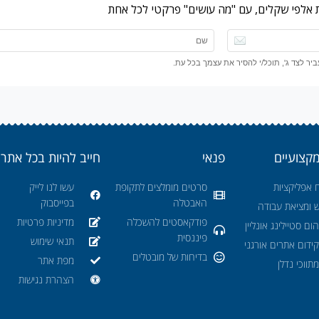
ות אלפי שקלים, עם "מה עושים" פרקטי לכל אחת
ר לצד ג', תוכל/י להסיר את עצמך בכל עת.
מקצועיים
פנאי
חייב להיות בכל אתר
 אפליקציות
סרטים מומלצים לתקופת
עשו לנו לייק
האבטלה
בפייסבוק
ש ומציאת עבודה
פודקאסטים להשכלה
מדיניות פרטיות
ום סטיילינג אונליין
פיננסית
תנאי שימוש
ידום אתרים אורגני
בדיחות של מובטלים
מפת אתר
תווכי נדלן
הצהרת נגישות