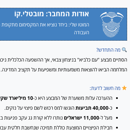
אודות המחבר: מובטלי.קוֹ
המוטו שלי: ביחד נוציא את המקסימום מתקופת 
העבודה
מה התחדש?
הסתיים מבצע "עם כלביא" בניצחון צבאי, אך ההשפעה הכלכלית ניכר
המלחמה הביאו להוצאות משמעותיות ומשפיעות על תקציב המדינה.
מה חשוב לדעת:
ההערכה עלות משוערת של המבצע היא כ-
10 מיליארד שקל
כ-
40,000 תביעות
הוגשו למס רכוש לשם פיצוי על נזקים.
מעל ל-
11,000 ישראלים
נותרו ללא קורת גג עקב פגיעות בבנ
חבילת הפיצויים המוצעת כוללת תמיכה שנחשבת חלקית עבור