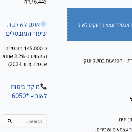
6,443 ש"ח
אתם לא לבד.
האבטלה ונצא מחוזקים לשוק
שיעור המובטלים:
כ-145,000 מובטלים
המהווים כ-3.2% אחוזי
ת – הפגיעות במשק ונזקי
אבטלה (ינור 2024)
מוקד ביטוח
לאומי- *6050
.
יינים.
Search
for:
 עצמאים ושכירים.