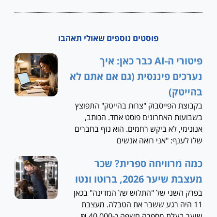
פוסטים נוספים שאולי תאהבו
פיטורי ה-AI כבר כאן: איך
נערכים פיננסית (גם אם אתם לא
בהייטק)
בקבוצת הפייסבוק "צרות בהייטק" התפוצץ
בשבועות האחרונים פוסט אחד. הכותב,
אנונימי, לא ביקש רחמים. הוא נזף בחברים
שלו לענף: "אני רואה אנשים
כמה מרוויחה ספרית? שכר
מעצבת שיער 2026, ברוטו ונטו
בפרק השני של "התלוש של המדינה" בכאן
11 היה רגע ששבר את הטבלה. מעצבת
שיער בעלת מספרה חשפה כ-40,000 ₪