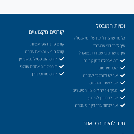
זכויות המובטל
קורסים מקצועיים
כל מה שרצית לדעת על דמי אבטלה
קורס פיתוח אפליקציות
איך לקבל דמי אבטלה?
קורס חיפוש ומציאת עבודה
איך נרשמים בלשכת התעסוקה?
קורס הום סטיילינג אונליין
דמי אבטלה בזמן קורונה
קורס קידום אתרים אורגני
שכר מינימום
קורס מתווכי נדלן
איך לא להתקבל לעבודה
איך לצאת מהמינוס
סעיף 14 לחוק פיצויי הפיטורים
איך להתכונן לשימוע
איך לבחור עורך דין דיני עבודה
חייב להיות בכל אתר