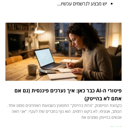
יש מבצע לנרשמים עכשיו…
פיטורי ה-AI כבר כאן: איך נערכים פיננסית (גם אם
אתם לא בהייטק)
בקבוצת הפייסבוק "צרות בהייטק" התפוצץ בשבועות האחרונים פוסט אחד.
הכותב, אנונימי, לא ביקש רחמים. הוא נזף בחברים שלו לענף: "אני רואה
אנשים בהייטק טומנים את