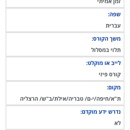
זמן אמיתי
שפה:
עברית
משך הקורס:
תלוי במסלול
לייב או מוקלט:
קורס פיזי
מקום:
ת"א/חיפה/י-ם/ טבריה/אילת/ב"ש/ הרצליה
נדרש ידע מוקדם:
לא