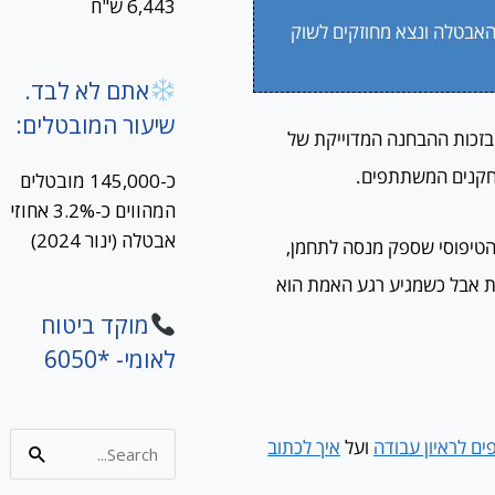
6,443 ש"ח
האבטלה ונצא מחוזקים לשוק
אתם לא לבד.
שיעור המובטלים:
בזכות ההבחנה המדוייקת של
שחקנים המשתתפים.
כ-145,000 מובטלים
המהווים כ-3.2% אחוזי
אבטלה (ינור 2024)
י הטיפוסי שספק מנסה לתחמן,
ית אבל כשמגיע רגע האמת הוא
מוקד ביטוח
לאומי- *6050
ים לראיון עבודה
ועל
איך לכתוב
Search
for: