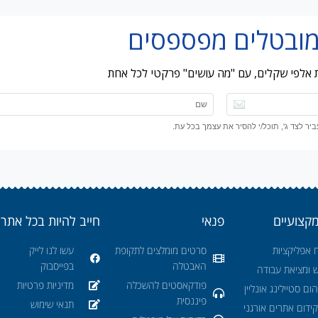
ות אלפי שקלים, עם "מה עושים" פרקטי לכל אחת
ר לצד ג', תוכל/י להסיר את עצמך בכל עת.
מקצועיים
פנאי
חייב להיות בכל אתר
 אפליקציות
סרטים מומלצים לתקופת
עשו לנו לייק
האבטלה
בפייסבוק
ש ומציאת עבודה
פודקאסטים להשכלה
מדיניות פרטיות
ום סטיילינג אונליין
פיננסית
תנאי שימוש
ידום אתרים אורגני