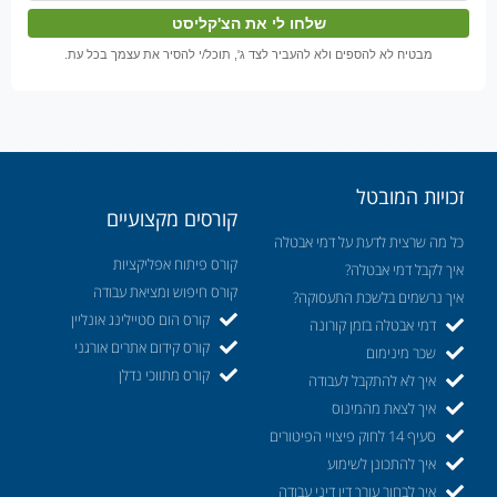
מבטיח לא להספים ולא להעביר לצד ג', תוכל/י להסיר את עצמך בכל עת.
זכויות המובטל
קורסים מקצועיים
כל מה שרצית לדעת על דמי אבטלה
קורס פיתוח אפליקציות
איך לקבל דמי אבטלה?
קורס חיפוש ומציאת עבודה
איך נרשמים בלשכת התעסוקה?
קורס הום סטיילינג אונליין
דמי אבטלה בזמן קורונה
קורס קידום אתרים אורגני
שכר מינימום
קורס מתווכי נדלן
איך לא להתקבל לעבודה
איך לצאת מהמינוס
סעיף 14 לחוק פיצויי הפיטורים
איך להתכונן לשימוע
איך לבחור עורך דין דיני עבודה