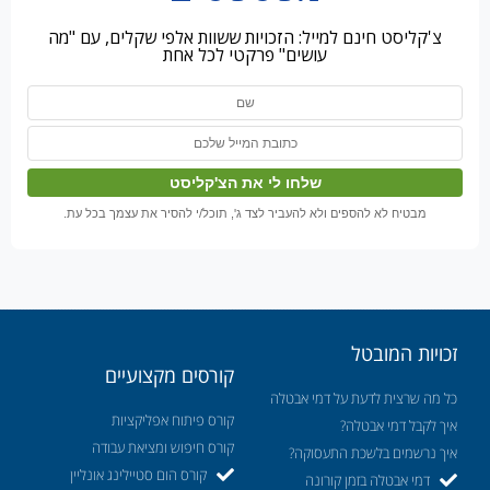
צ'קליסט חינם למייל: הזכויות ששוות אלפי שקלים, עם "מה
עושים" פרקטי לכל אחת
מבטיח לא להספים ולא להעביר לצד ג', תוכל/י להסיר את עצמך בכל עת.
זכויות המובטל
קורסים מקצועיים
כל מה שרצית לדעת על דמי אבטלה
קורס פיתוח אפליקציות
איך לקבל דמי אבטלה?
קורס חיפוש ומציאת עבודה
איך נרשמים בלשכת התעסוקה?
קורס הום סטיילינג אונליין
דמי אבטלה בזמן קורונה