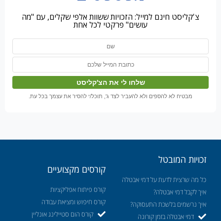
צ'קליסט חינם למייל: הזכויות ששוות אלפי שקלים, עם "מה
עושים" פרקטי לכל אחת
מבטיח לא להספים ולא להעביר לצד ג', תוכל/י להסיר את עצמך בכל עת.
זכויות המובטל
קורסים מקצועיים
כל מה שרצית לדעת על דמי אבטלה
קורס פיתוח אפליקציות
איך לקבל דמי אבטלה?
קורס חיפוש ומציאת עבודה
איך נרשמים בלשכת התעסוקה?
קורס הום סטיילינג אונליין
דמי אבטלה בזמן קורונה