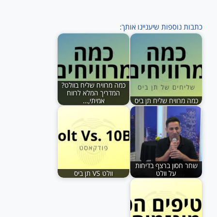
כתבות נוספות שיעניינו אותך:
כמה מרוויח שליח בוולט?
המדריך המלא לרווח
כמה מרוויח שליח תן ביס
אמיתי,…
שחר חסון ברצף בדיחות
על וולט
וולט VS תן ביס