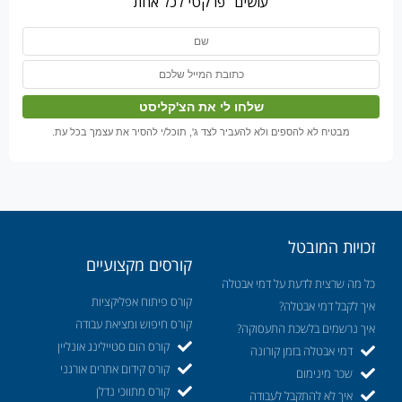
עושים" פרקטי לכל אחת
מבטיח לא להספים ולא להעביר לצד ג', תוכל/י להסיר את עצמך בכל עת.
זכויות המובטל
קורסים מקצועיים
כל מה שרצית לדעת על דמי אבטלה
קורס פיתוח אפליקציות
איך לקבל דמי אבטלה?
קורס חיפוש ומציאת עבודה
איך נרשמים בלשכת התעסוקה?
קורס הום סטיילינג אונליין
דמי אבטלה בזמן קורונה
קורס קידום אתרים אורגני
שכר מינימום
קורס מתווכי נדלן
איך לא להתקבל לעבודה