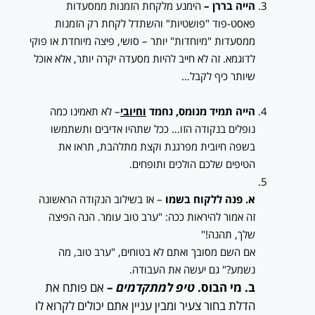
הייה בררן –
הימנע מלקחת הזמנות ממסעדות
פאסט-פוד "פושטיות" והשתדל לקחת רק הזמנות
ממסעדות "מיוחדות" יותר – סושי, פיצה מיוחדת או פוקי
לדוגמא. זה לא חייב להיות מסעדה יקרה יותר, אלא אוכל
שיותר כיף לקבל…
הייה תמיד מנומס, נחמד
וחיובי
– לא תאמינו כמה
נופלים בנקודה הזו… ככל שתהיו אדיבים ותשתמשו
בשפה חיובית מפרגנת וקצת מתלהבת, תראו את
הטיפים שלכם הולכים ותופחים.
א. פנה ללקוח בשמו
– אז בשילוב הנקודה הראשונה
זה אמור להיראות ככה: "ערב טוב עומר. הנה הפיצה
שלך, תהנה!"
אם השם מסובך ואתם לא בטוחים, "ערב טוב, מה
נשמע?" גם יעשה את העבודה.
ב. מי הבוס.
טיפ למתקדמים
–
אם פותח את
הדלת בחור צעיר ומבין עניין אתם יכולים לקרוא לו