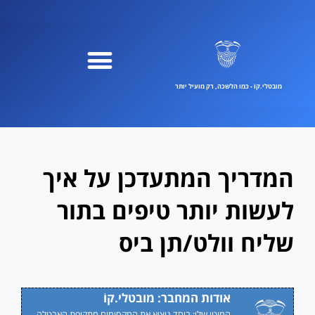
ילוג
תוכן
מובטלי.קוֹ - כמו הלשכה, רק מועיל יותר
המדריך המתעדכן על איך
לעשות יותר טיפים בתור
שליח וולט/תן ביס
אודות המחבר: מובטלי.קוֹ
המוטו שלי: ביחד נוציא את המקסימום מתקופת האבטלה