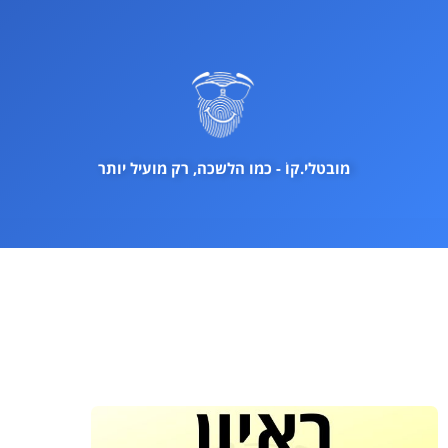
ילוג
תוכן
מובטלי.קוֹ - כמו הלשכה, רק מועיל יותר