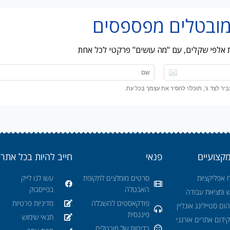
ות אלפי שקלים, עם "מה עושים" פרקטי לכל אחת
ר לצד ג', תוכל/י להסיר את עצמך בכל עת.
מקצועיים
פנאי
חייב להיות בכל אתר
 אפליקציות
סרטים מומלצים לתקופת
עשו לנו לייק
האבטלה
בפייסבוק
ש ומציאת עבודה
פודקאסטים להשכלה
מדיניות פרטיות
ום סטיילינג אונליין
פיננסית
תנאי שימוש
ידום אתרים אורגני
בדיחות של מובטלים