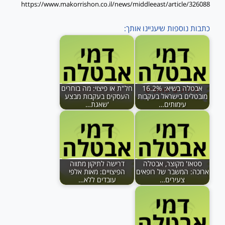
https://www.makorrishon.co.il/news/middleeast/article/326088
כתבות נוספות שיעניינו אותך:
אבטלה בשיא: 16.2%
חל"ת או פיצוי: מה בוחרים
מובטלים בישראל בעקבות
העסקים בעקבות מבצע
עימותים…
'שאגת…
סטאז' מקוצר, אבטלה
דרישה לתיקון מתווה
ארוכה: המשבר של רופאים
הפיצויים: מאות אלפי
צעירים…
עובדים ללא…