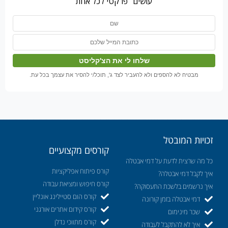
עושים" פרקטי לכל אחת
מבטיח לא להספים ולא להעביר לצד ג', תוכל/י להסיר את עצמך בכל עת.
זכויות המובטל
קורסים מקצועיים
כל מה שרצית לדעת על דמי אבטלה
קורס פיתוח אפליקציות
איך לקבל דמי אבטלה?
קורס חיפוש ומציאת עבודה
איך נרשמים בלשכת התעסוקה?
קורס הום סטיילינג אונליין
דמי אבטלה בזמן קורונה
קורס קידום אתרים אורגני
שכר מינימום
קורס מתווכי נדלן
איך לא להתקבל לעבודה