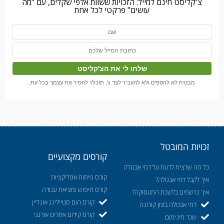
צ'קליסט חינם למייל: הזכויות ששוות אלפי שקלים, עם "מה
עושים" פרקטי לכל אחת
מבטיח לא להספים ולא להעביר לצד ג', תוכל/י להסיר את עצמך בכל עת.
זכויות המובטל
קורסים מקצועיים
כל מה שרצית לדעת על דמי אבטלה
קורס פיתוח אפליקציות
איך לקבל דמי אבטלה?
קורס חיפוש ומציאת עבודה
איך נרשמים בלשכת התעסוקה?
קורס הום סטיילינג אונליין
דמי אבטלה בזמן קורונה
קורס קידום אתרים אורגני
שכר מינימום