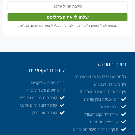
מבטיח לא להספים ולא להעביר לצד ג', תוכל/י להסיר את עצמך בכל עת.
זכויות המובטל
קורסים מקצועיים
כל מה שרצית לדעת על דמי אבטלה
קורס פיתוח אפליקציות
איך לקבל דמי אבטלה?
קורס חיפוש ומציאת עבודה
איך נרשמים בלשכת התעסוקה?
קורס הום סטיילינג אונליין
דמי אבטלה בזמן קורונה
קורס קידום אתרים אורגני
שכר מינימום
קורס מתווכי נדלן
איך לא להתקבל לעבודה
איך לצאת מהמינוס
סעיף 14 לחוק פיצויי הפיטורים