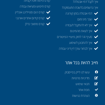
קורס פיתוח אפליקציות
איך לקבל דמי אבטלה?
קורס חיפוש ומציאת עבודה
איך נרשמים בלשכת התעסוקה?
קורס הום סטיילינג אונליין
דמי אבטלה בזמן קורונה
קורס קידום אתרים אורגני
שכר מינימום
קורס מתווכי נדלן
איך לא להתקבל לעבודה
איך לצאת מהמינוס
סעיף 14 לחוק פיצויי הפיטורים
איך להתכונן לשימוע
איך לבחור עורך דין דיני עבודה
חייב להיות בכל אתר
עשו לנו לייק בפייסבוק
מדיניות פרטיות
תנאי שימוש
מפת אתר
הצהרת נגישות