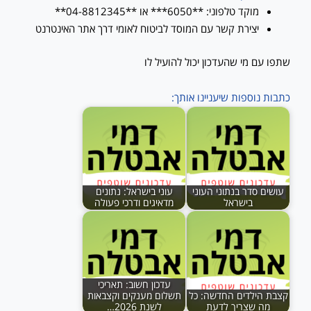
מוקד טלפוני: **6050*** או **04-8812345**
יצירת קשר עם המוסד לביטוח לאומי דרך אתר האינטרנט
שתפו עם מי שהעדכון יכול להועיל לו
כתבות נוספות שיעניינו אותך:
עושים סדר בנתוני העוני
עוני בישראל: נתונים
בישראל
מדאיגים ודרכי פעולה
עדכון חשוב: תאריכי
קצבת הילדים החדשה: כל
תשלום מענקים וקצבאות
מה שצריך לדעת
לשנת 2026…