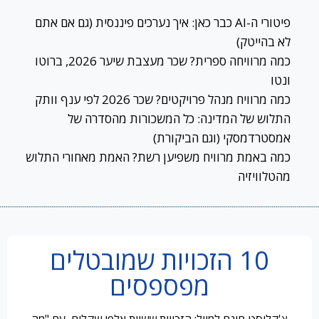
פיטורי ה-AI כבר כאן: איך נערכים פיננסית (גם אם אתם
לא בהייטק)
כמה מרוויחה ספרית? שכר מעצבת שיער 2026, ברוטו
ונטו
כמה מרוויח מנהל פרויקטים? שכר 2026 לפי ענף וותק
התלוש של המדינה: כל המשכורות מהסדרה של
אמסטרדמסקי (וגם הביקורת)
כמה באמת מרוויח משפיען רשת? האמת מאחורי התלוש
מהטלוויזיה
10 הזכויות שמובטלים
מפספסים
צ'קליסט חינם למייל: הזכויות ששוות אלפי שקלים, עם "מה