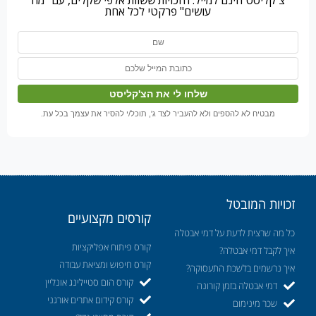
עושים" פרקטי לכל אחת
מבטיח לא להספים ולא להעביר לצד ג', תוכל/י להסיר את עצמך בכל עת.
זכויות המובטל
קורסים מקצועיים
כל מה שרצית לדעת על דמי אבטלה
קורס פיתוח אפליקציות
איך לקבל דמי אבטלה?
קורס חיפוש ומציאת עבודה
איך נרשמים בלשכת התעסוקה?
קורס הום סטיילינג אונליין
דמי אבטלה בזמן קורונה
קורס קידום אתרים אורגני
שכר מינימום