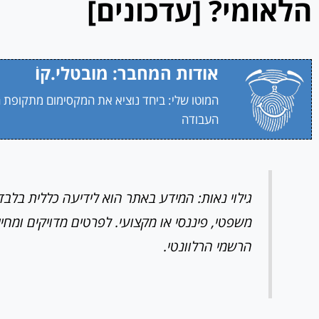
הלאומי? [עדכונים]
אודות המחבר: מובטלי.קוֹ
המוטו שלי: ביחד נוציא את המקסימום מתקופת 
העבודה
גילוי נאות: המידע באתר הוא לידיעה כללית בלבד ו
משפטי, פיננסי או מקצועי. לפרטים מדויקים ומחיי
הרשמי הרלוונטי.