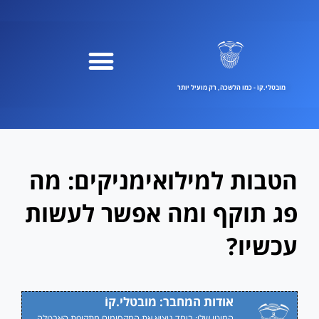
ילוג
תוכן
מובטלי.קוֹ - כמו הלשכה, רק מועיל יותר
הטבות למילואימניקים: מה
פג תוקף ומה אפשר לעשות
עכשיו?
אודות המחבר: מובטלי.קוֹ
המוטו שלי: ביחד נוציא את המקסימום מתקופת האבטלה