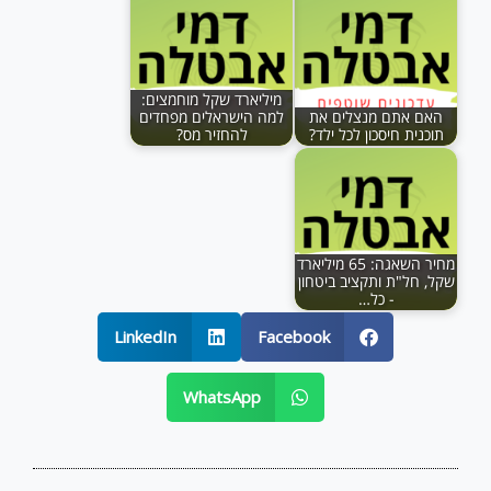
מיליארד שקל מוחמצים:
האם אתם מנצלים את
למה הישראלים מפחדים
תוכנית חיסכון לכל ילד?
להחזיר מס?
מחיר השאגה: 65 מיליארד
שקל, חל"ת ותקציב ביטחון
- כל…
LinkedIn
Facebook
WhatsApp