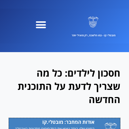
ילוג
תוכן
מובטלי.קוֹ - כמו הלשכה, רק מועיל יותר
חסכון לילדים: כל מה
שצריך לדעת על התוכנית
החדשה
אודות המחבר: מובטלי.קוֹ
המוטו שלי: ביחד נוציא את המקסימום מתקופת האבטלה