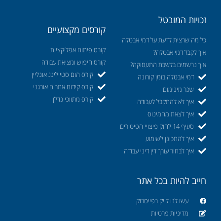
זכויות המובטל
קורסים מקצועיים
כל מה שרצית לדעת על דמי אבטלה
קורס פיתוח אפליקציות
איך לקבל דמי אבטלה?
קורס חיפוש ומציאת עבודה
איך נרשמים בלשכת התעסוקה?
קורס הום סטיילינג אונליין
דמי אבטלה בזמן קורונה
קורס קידום אתרים אורגני
שכר מינימום
קורס מתווכי נדלן
איך לא להתקבל לעבודה
איך לצאת מהמינוס
סעיף 14 לחוק פיצויי הפיטורים
איך להתכונן לשימוע
איך לבחור עורך דין דיני עבודה
חייב להיות בכל אתר
עשו לנו לייק בפייסבוק
מדיניות פרטיות