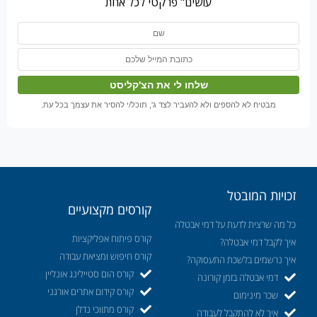
עושים" פרקטי לכל אחת
מבטיח לא להספים ולא להעביר לצד ג', תוכל/י להסיר את עצמך בכל עת.
זכויות המובטל
קורסים מקצועיים
כל מה שרצית לדעת על דמי אבטלה
קורס פיתוח אפליקציות
איך לקבל דמי אבטלה?
קורס חיפוש ומציאת עבודה
איך נרשמים בלשכת התעסוקה?
קורס הום סטיילינג אונליין
דמי אבטלה בזמן קורונה
קורס קידום אתרים אורגני
שכר מינימום
קורס מתווכי נדלן
איך לא להתקבל לעבודה