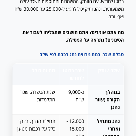
ברוטו לחודש. עם הוותק, המשמרות והתוספות השכר עולה
משמעותית, ונהג ותיק יכול להגיע ל-25,000 עד 30,000 ש"ח
ואף יותר.
מה אתם אומרים? אתם חושבים שתצליחו לעבור את
הסינונים? נתראה על המסילה.
טבלת שכר: כמה מרוויח נהג רכבת לפי שלב
שלב / ותק
שכר ברוטו
מה זה כולל
לחודש
במהלך
כ-9,000
שנת הכשרה, שכר
הקורס (עוזר
ש"ח
התלמדות
נהג)
נהג מתחיל
12,000 -
תחילת הדרך, בדרך
(אחרי
15,000
כלל על רכבות מטען