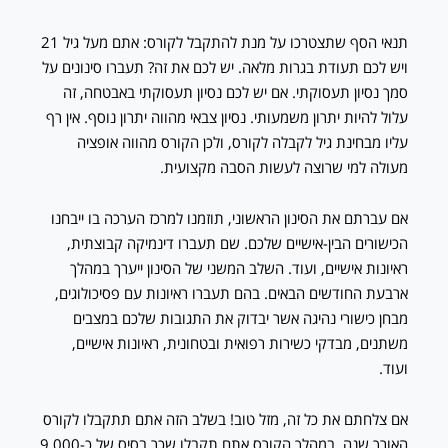
תנאי הסף שתצטרכו על מנת להתקבל לקורס: אתם מעל גיל 21
ויש לכם תעודת בגרות מלאה. יש לכם את זה? תעברו סינונים על
סמך נסיון תעסוקתי. אם יש לכם נסיון תעסוקתי באבטחה, זה
עלול להיות יתרון משמעותי. נסיון צבאי מהווה יתרון נוסף. אין רף
עליו מבחינת גיל לקבלה לקורס, ולכן הקורס מהווה אופציה
מעולה למי שרוצה לעשות הסבה מקצועית.
אם עברתם את הסינון הראשוני, תוזמנו למרכז הערכה בו ייבחנו
הכישורים הבין-אישיים שלכם. שם תעברו דינמיקה קבוצתית,
ראיונות אישיים, ועוד. השלב המשני של הסינון ייערך במהלך
ארבעת החודשים הבאים. בהם תעברו ראיונות עם פסיכולוגים,
מבחן כישורי נהיגה אשר יבדוק את התגובות שלכם במצבים
משתנים, מבדקי כשירות רפואית ובטחונית, ראיונות אישיים,
ועוד.
אם צלחתם את כל זה, מזל טוב! בשלב הזה אתם תתקבלו לקורס
האורך שנה. במהלך הקורס אתם תקבלו שכר בסיס של כ-9,000