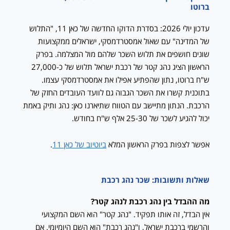
ברוטו
עדכון יולי 2026: בסדרת הדוקו החדשה של כאן 11, "התלוש
של המדינה" עם שאול אמסטרדמסקי, ישראלים ממקצועות
שונים חושפים את תלוש השכר שלהם מול המצלמה. בפרק
הראשון הציג נהג קטר של רכבת ישראל תלוש של כ-27,000
ש"ח ברוטו, נתון שהפתיע אפילו את אמסטרדמסקי עצמו.
בתוכנית קשרו את השכר הגבוה גם לוועד העובדים החזק של
הרכבת. הנתון מתיישב עם הטווח שתיארנו כאן: נהג ותיק באמת
יכול להגיע לשכר של 25-30 אלף ש"ח בחודש.
אפשר לצפות בפרק הראשון המלא
ביוטיוב של כאן 11
.
שאלות ותשובות: שכר נהג רכבת
מה ההבדל בין נהג רכבת לנהג קטר?
אין הבדל, זה אותו תפקיד. "נהג קטר" הוא השם המקצועי
והרשמי ברכבת ישראל, ו"נהג רכבת" הוא השם היומיומי. אם