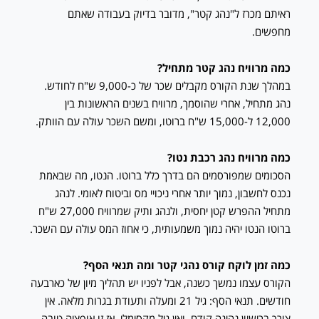
ראיתם מכרז ל"נהג קטר", מדובר בדיוק בעבודה שאתם
מחפשים.
כמה מרוויח נהג קטר מתחיל?
במהלך שנת הקורס מקבלים שכר של כ-9,000 ש"ח לחודש.
נהג מתחיל, אחרי שהוסמך, מרוויח בשנים הראשונות בין
12,000 ל-15,000 ש"ח ברוטו, ומשם השכר עולה עם הוותק.
כמה מרוויח נהג רכבת נטו?
הסכומים שמפורסמים הם בדרך כלל ברוטו. הנטו, מה שבאמת
נכנס לחשבון, נמוך יותר אחרי ניכויי מס וביטוח לאומי. לנהג
מתחיל ההפרש קטן יחסית, ולנהג ותיק שמרוויח 27,000 ש"ח
ברוטו הנטו יהיה נמוך משמעותית, כי אחוז המס עולה עם השכר.
כמה זמן לוקח קורס נהגי קטר ומה תנאי הסף?
הקורס עצמו נמשך כשנה, אבל לפניו יש תהליך מיון של כארבעה
חודשים. תנאי הסף: גיל 21 ומעלה ותעודת בגרות מלאה. אין
צורך ברישיון נהיגה קודם, ואין גיל מקסימלי, אז זו אופציה טובה