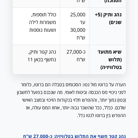
הסמכה)
ש"ח
נהג ותיק (5+
25,000
כולל תוספות,
שנים)
עד
משמרות לילה
30,000
ושעות נוספות
ש"ח
שיא מתועד
כ-27,000
נהג קטר ותיק,
(תלוש
ש"ח
נחשף בכאן 11
בטלוויזיה)
הערה על ברוטו מול נטו: הסכומים בטבלה הם ברוטו, כלומר
לפני ניכויי מס הכנסה וביטוח לאומי. מה שנכנס בפועל לחשבון
(נטו) נמוך יותר, וההפרש תלוי בנקודות הזיכוי ובמצב האישי
שלכם. ככלל, ככל שהשכר גבוה יותר, אחוז המס עולה, אז
ההפרש בין ברוטו לנטו גדל.
נהג קטר חשף את התלוש בטלוויזיה: כ-27,000 ש"ח