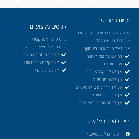
זכויות המובטל
קורסים מקצועיים
כל מה שרצית לדעת על דמי אבטלה
קורס פיתוח אפליקציות
איך לקבל דמי אבטלה?
קורס חיפוש ומציאת עבודה
איך נרשמים בלשכת התעסוקה?
קורס הום סטיילינג אונליין
דמי אבטלה בזמן קורונה
קורס קידום אתרים אורגני
שכר מינימום
קורס מתווכי נדלן
איך לא להתקבל לעבודה
איך לצאת מהמינוס
סעיף 14 לחוק פיצויי הפיטורים
איך להתכונן לשימוע
איך לבחור עורך דין דיני עבודה
חייב להיות בכל אתר
עשו לנו לייק בפייסבוק