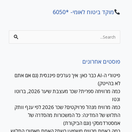
מוקד ביטוח לאומי- *6050
Search
for:
פוסטים אחרונים
פיטורי ה-AI כבר כאן: איך נערכים פיננסית (גם אם אתם
לא בהייטק)
כמה מרוויחה ספרית? שכר מעצבת שיער 2026, ברוטו
ונטו
כמה מרוויח מנהל פרויקטים? שכר 2026 לפי ענף וותק
התלוש של המדינה: כל המשכורות מהסדרה של
אמסטרדמסקי (וגם הביקורת)
כמה באמת מרוויח משפיען רשת? האמת מאחורי התלוש