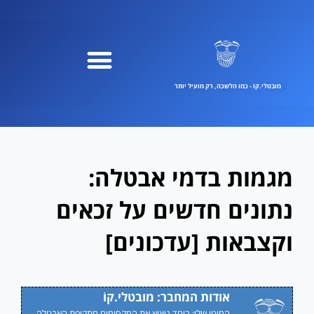
ילוג
תוכן
מובטלי.קוֹ - כמו הלשכה, רק מועיל יותר
מגמות בדמי אבטלה:
נתונים חדשים על זכאים
וקצבאות [עדכונים]
אודות המחבר: מובטלי.קוֹ
המוטו שלי: ביחד נוציא את המקסימום מתקופת האבטלה