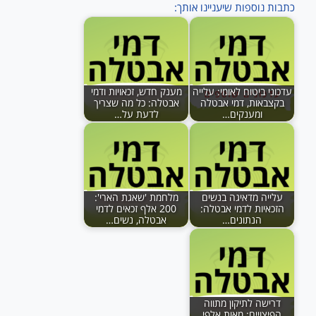
כתבות נוספות שיעניינו אותך:
עדכוני ביטוח לאומי: עלייה
מענק חדש, זכאויות ודמי
בקצבאות, דמי אבטלה
אבטלה: כל מה שצריך
ומענקים…
לדעת על…
עלייה מדאיגה בנשים
מלחמת 'שאגת הארי':
הזכאיות לדמי אבטלה:
200 אלף זכאים לדמי
הנתונים…
אבטלה, נשים…
דרישה לתיקון מתווה
הפיצויים: מאות אלפי