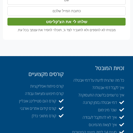
מבטיח לא להספים ולא להעביר לצד ג', תוכל/י להסיר את עצמך בכל עת.
זכויות המובטל
קורסים מקצועיים
כל מה שרצית לדעת על דמי אבטלה
קורס פיתוח אפליקציות
איך לקבל דמי אבטלה?
קורס חיפוש ומציאת עבודה
איך נרשמים בלשכת התעסוקה?
קורס הום סטיילינג אונליין
דמי אבטלה בזמן קורונה
קורס קידום אתרים אורגני
שכר מינימום
קורס מתווכי נדלן
איך לא להתקבל לעבודה
איך לצאת מהמינוס
סעיף 14 לחוק פיצויי הפיטורים