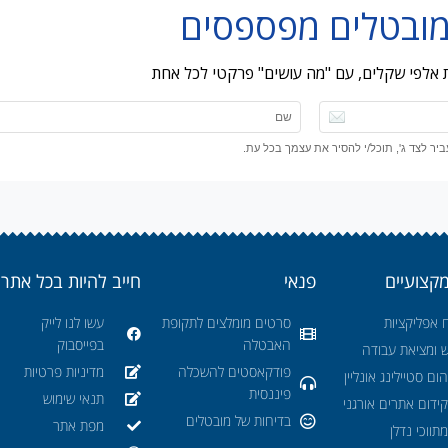
ות אלפי שקלים, עם "מה עושים" פרקטי לכל אחת
ר לצד ג', תוכל/י להסיר את עצמך בכל עת.
מקצועיים
פנאי
חייב להיות בכל אתר
 אפליקציות
סרטים מומלצים לתקופת
עשו לנו לייק
האבטלה
בפייסבוק
ש ומציאת עבודה
פודקאסטים להשכלה
מדיניות פרטיות
ום סטיילינג אונליין
פיננסית
תנאי שימוש
ידום אתרים אורגני
בדיחות של מובטלים
מפת אתר
תווכי נדלן