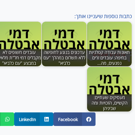
כתבות נוספות שיעניינו אותך:
תאונות עבודה קטלניות
עדכונים בנוגע לחופשה
עובדים חשופים לא
בחיפה: עובדים זרים
ללא תשלום במהלך "עם
מקבלים דמי חל"ת מלאי
נפגעים, מה…
כלביא"
במבצע "עם כלביא"
מעסיקים שעתיים:
הקשיים, הזכויות ומה
שביניהן
LinkedIn
Facebook