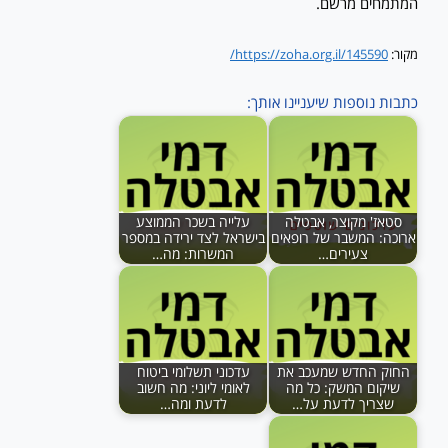
המתמחים מרשם.
מקור:
https://zoha.org.il/145590/
כתבות נוספות שיעניינו אותך:
סטאז' מקוצר, אבטלה
עלייה בשכר הממוצע
ארוכה: המשבר של רופאים
בישראל לצד ירידה במספר
צעירים…
המשרות: מה…
החוק החדש שמעכב את
עדכוני תשלומי ביטוח
שיקום המשק: כל מה
לאומי ליוני: מה חשוב
שצריך לדעת על…
לדעת ומה…