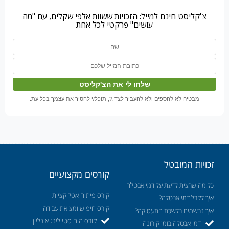
צ'קליסט חינם למייל: הזכויות ששוות אלפי שקלים, עם "מה
עושים" פרקטי לכל אחת
מבטיח לא להספים ולא להעביר לצד ג', תוכל/י להסיר את עצמך בכל עת.
זכויות המובטל
קורסים מקצועיים
כל מה שרצית לדעת על דמי אבטלה
קורס פיתוח אפליקציות
איך לקבל דמי אבטלה?
קורס חיפוש ומציאת עבודה
איך נרשמים בלשכת התעסוקה?
קורס הום סטיילינג אונליין
דמי אבטלה בזמן קורונה