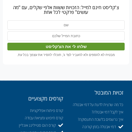
צ'קליסט חינם למייל: הזכויות ששוות אלפי שקלים, עם "מה
עושים" פרקטי לכל אחת
מבטיח לא להספים ולא להעביר לצד ג', תוכל/י להסיר את עצמך בכל עת.
זכויות המובטל
קורסים מקצועיים
כל מה שרצית לדעת על דמי אבטלה
קורס פיתוח אפליקציות
איך לקבל דמי אבטלה?
קורס חיפוש ומציאת עבודה
איך נרשמים בלשכת התעסוקה?
קורס הום סטיילינג אונליין
דמי אבטלה בזמן קורונה