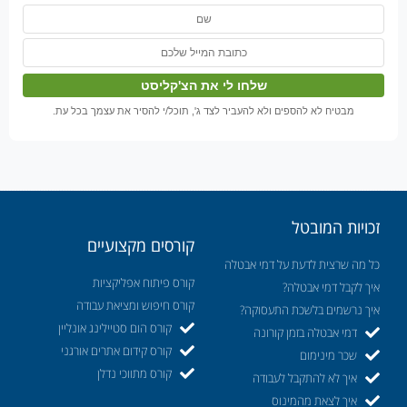
מבטיח לא להספים ולא להעביר לצד ג', תוכל/י להסיר את עצמך בכל עת.
זכויות המובטל
קורסים מקצועיים
כל מה שרצית לדעת על דמי אבטלה
קורס פיתוח אפליקציות
איך לקבל דמי אבטלה?
קורס חיפוש ומציאת עבודה
איך נרשמים בלשכת התעסוקה?
קורס הום סטיילינג אונליין
דמי אבטלה בזמן קורונה
קורס קידום אתרים אורגני
שכר מינימום
קורס מתווכי נדלן
איך לא להתקבל לעבודה
איך לצאת מהמינוס