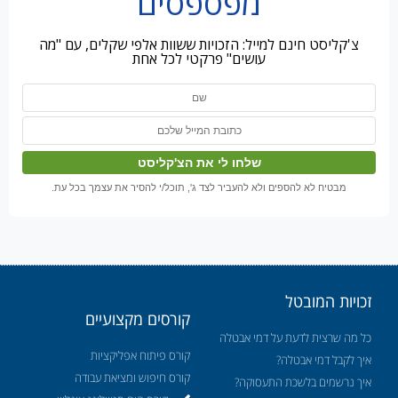
מפספסים
צ'קליסט חינם למייל: הזכויות ששוות אלפי שקלים, עם "מה
עושים" פרקטי לכל אחת
מבטיח לא להספים ולא להעביר לצד ג', תוכל/י להסיר את עצמך בכל עת.
זכויות המובטל
קורסים מקצועיים
כל מה שרצית לדעת על דמי אבטלה
קורס פיתוח אפליקציות
איך לקבל דמי אבטלה?
קורס חיפוש ומציאת עבודה
איך נרשמים בלשכת התעסוקה?