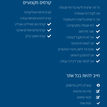
קורסים מקצועיים
כל מה שרצית לדעת על דמי אבטלה
קורס פיתוח אפליקציות
איך לקבל דמי אבטלה?
קורס חיפוש ומציאת עבודה
איך נרשמים בלשכת התעסוקה?
קורס הום סטיילינג אונליין
דמי אבטלה בזמן קורונה
קורס קידום אתרים אורגני
שכר מינימום
קורס מתווכי נדלן
איך לא להתקבל לעבודה
איך לצאת מהמינוס
סעיף 14 לחוק פיצויי הפיטורים
איך להתכונן לשימוע
איך לבחור עורך דין דיני עבודה
חייב להיות בכל אתר
עשו לנו לייק בפייסבוק
מדיניות פרטיות
תנאי שימוש
מפת אתר