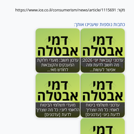
מקור: https://www.ice.co.il/consumerism/news/article/1115691
כתבות נוספות שיעניינו אותך:
עדכוני קצבאות יוני 2026:
עדכון חשוב: מועדי חלוקת
מה חשוב לדעת ומה
המענקים והקצבאות
אפשר לעשות…
לחודש מאי…
עדכוני תשלומי ביטוח
מועדי תשלומי הביטוח
לאומי: כל מה שצריך
הלאומי ליוני: כל מה שצריך
לדעת ביוני [עדכונים]
לדעת [עדכונים]