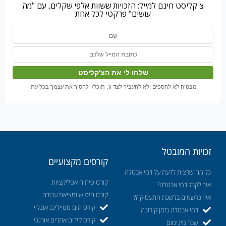
צ'קליסט חינם למייל: הזכויות ששוות אלפי שקלים, עם "מה
עושים" פרקטי לכל אחת
מבטיח לא להספים ולא להעביר לצד ג', תוכל/י להסיר את עצמך בכל עת.
זכויות המובטל
קורסים מקצועיים
כל מה שרצית לדעת על דמי אבטלה
קורס פיתוח אפליקציות
איך לקבל דמי אבטלה?
קורס חיפוש ומציאת עבודה
איך נרשמים בלשכת התעסוקה?
קורס הום סטיילינג אונליין
דמי אבטלה בזמן קורונה
קורס קידום אתרים אורגני
שכר מינימום