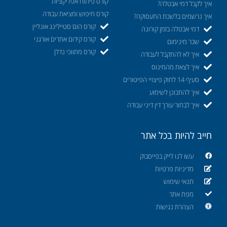
קורס פיתוח אפליקציות
איך לקבל דמי אבטלה?
קורס חיפוש ומציאת עבודה
איך נרשמים בלשכת התעסוקה?
קורס הום סטיילינג אונליין
דמי אבטלה בזמן קורונה
קורס קידום אתרים אורגני
שכר מינימום
קורס מתווכי נדלן
איך לא להתקבל לעבודה
איך לצאת מהמינוס
סעיף 14 לחוק פיצויי הפיטורים
איך להתכונן לשימוע
איך לבחור עורך דין דיני עבודה
חייב להיות בכל אתר
עשו לנו לייק בפייסבוק
מדיניות פרטיות
תנאי שימוש
מפת אתר
הצהרת נגישות