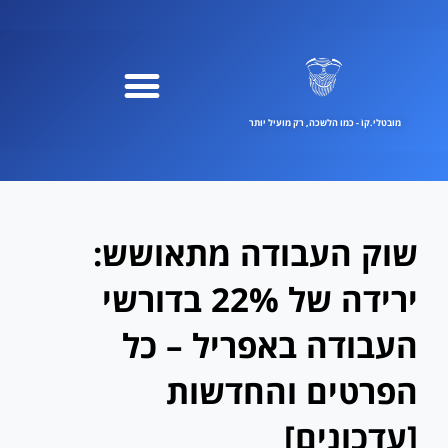
ילוג
תוכן
מובטלי.קוֹ - כמו הלשכה, רק מועיל יותר
שוק העבודה מתאושש:
ירידה של 22% בדורשי
העבודה באפריל – כל
הפרטים והחדשות
[עדכונים]