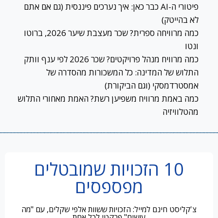
פיטורי ה-AI כבר כאן: איך נערכים פיננסית (גם אם אתם
לא בהייטק)
כמה מרוויחה ספרית? שכר מעצבת שיער 2026, ברוטו
ונטו
כמה מרוויח מנהל פרויקטים? שכר 2026 לפי ענף וותק
התלוש של המדינה: כל המשכורות מהסדרה של
אמסטרדמסקי (וגם הביקורת)
כמה באמת מרוויח משפיען רשת? האמת מאחורי התלוש
מהטלוויזיה
10 הזכויות שמובטלים
מפספסים
צ'קליסט חינם למייל: הזכויות ששוות אלפי שקלים, עם "מה
עושים" פרקטי לכל אחת