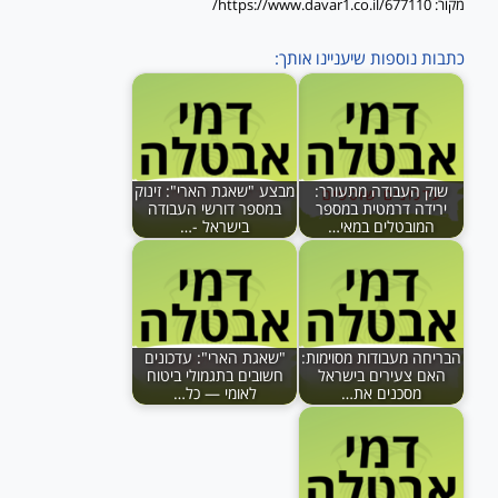
מקור: https://www.davar1.co.il/677110/
כתבות נוספות שיעניינו אותך:
שוק העבודה מתעורר:
מבצע "שאגת הארי": זינוק
ירידה דרמטית במספר
במספר דורשי העבודה
המובטלים במאי…
בישראל -…
הבריחה מעבודות מסוימות:
"שאגת הארי": עדכונים
האם צעירים בישראל
חשובים בתגמולי ביטוח
מסכנים את…
לאומי — כל…