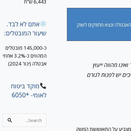
6,443 ש"ח
אתם לא לבד.
האבטלה ונצא מחוזקים לשוק
שיעור המובטלים:
כ-145,000 מובטלים
המהווים כ-3.2% אחוזי
אבטלה (ינור 2024)
אינו מהווה ייעוץ
בים יש לפנות לגורם
מוקד ביטוח
לאומי- *6050
Search
for:
שמצביע על התאוששות המשק