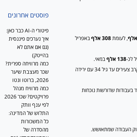
פוסטים אחרונים
פיטורי ה-AI כבר כאן:
, לעומת
308 אלף
באפריל
איך נערכים פיננסית
(גם אם אתם לא
בהייטק)
 לכ-
138 אלף
במאי.
כמה מרוויחה ספרית?
הירידה במספר הרשומים ניכרת בכל קבוצות הגיל, במיוחד בקרב צעירים עד גיל 34 עם ירידה
שכר מעצבת שיער
2026, ברוטו ונטו
כמה מרוויח מנהל
 בעבודות שדורשות נוכחות
פרויקטים? שכר 2026
לפי ענף וותק
התלוש של המדינה:
כל המשכורות
שוק העבודה שמתאושש.
מהסדרה של