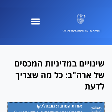
ילוג
תוכן
מובטלי.קוֹ - כמו הלשכה, רק מועיל יותר
שינויים במדיניות המכסים
של ארה"ב: כל מה שצריך
לדעת
אודות המחבר: מובטלי.קוֹ
המוטו שלי: ביחד נוציא את המקסימום מתקופת האבטלה