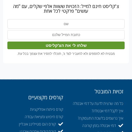
צ'קליסט חינם למייל: הזכויות ששוות אלפי שקלים, עם "מה
עושים" פרקטי לכל אחת
מבטיח לא להספים ולא להעביר לצד ג', תוכל/י להסיר את עצמך בכל עת.
זכויות המובטל
קורסים מקצועיים
כל מה שרצית לדעת על דמי אבטלה
קורס פיתוח אפליקציות
איך לקבל דמי אבטלה?
קורס חיפוש ומציאת עבודה
איך נרשמים בלשכת התעסוקה?
קורס הום סטיילינג אונליין
דמי אבטלה בזמן קורונה
קורס קידום אתרים אורגני