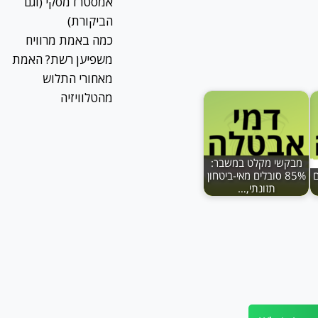
אמסטרדמסקי (וגם
הביקורת)
כמה באמת מרוויח
משפיען רשת? האמת
מאחורי התלוש
מהטלוויזיה
מבקשי מקלט במשבר:
ם
85% סובלים מאי-ביטחון
תזונתי,…