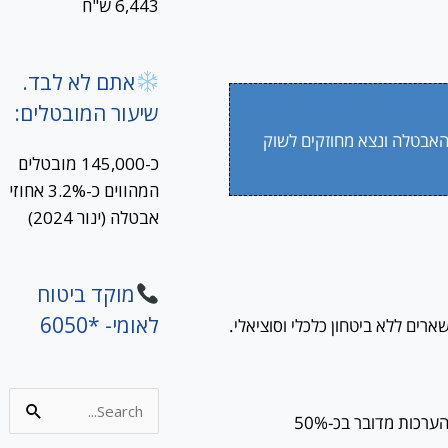
6,443 ש"ח
אתם לא לבד.
שיעור המובטלים:
האבטלה ונצא מחוזקים לשוק
כ-145,000 מובטלים
המהווים כ-3.2% אחוזי
אבטלה (ינור 2024)
מוקד ביטוח
לאומי- *6050
רים ללא ביטחון כלכלי וסוציאלי.
Search
מספר העצמאים והפרילנסרים בישראל גדל מאז 2018, ולפי הערכות מדובר בכ-50%
for: