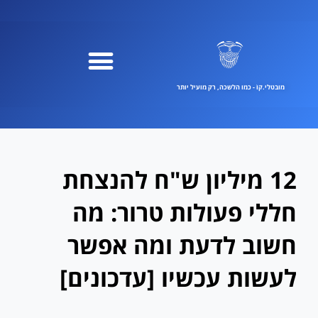
ילוג
תוכן
מובטלי.קוֹ - כמו הלשכה, רק מועיל יותר
12 מיליון ש"ח להנצחת
חללי פעולות טרור: מה
חשוב לדעת ומה אפשר
לעשות עכשיו [עדכונים]