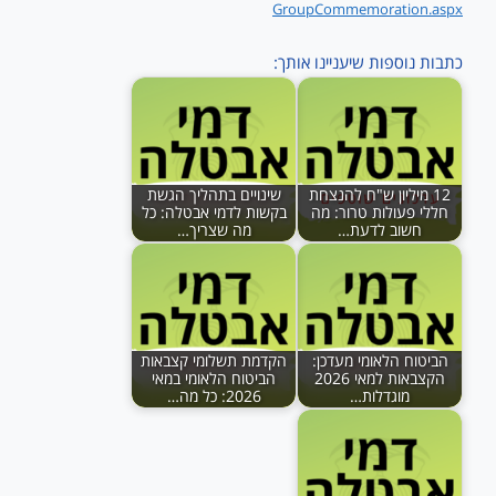
GroupCommemoration.aspx
כתבות נוספות שיעניינו אותך:
12 מיליון ש"ח להנצחת
שינויים בתהליך הגשת
חללי פעולות טרור: מה
בקשות לדמי אבטלה: כל
חשוב לדעת…
מה שצריך…
הביטוח הלאומי מעדכן:
הקדמת תשלומי קצבאות
הקצבאות למאי 2026
הביטוח הלאומי במאי
מוגדלות…
2026: כל מה…