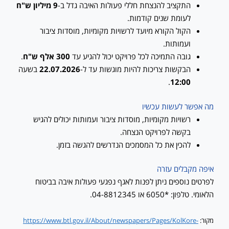
התקציב להנצחת חללי פעולות האיבה גדל ב-
9 מיליון ש"ח
לעומת שנים קודמות.
הקול הקורא מיועד לרשויות מקומיות, מוסדות ציבור
ועמותות.
גובה התמיכה לכל פרויקט יכול להגיע עד
300 אלף ש"ח
.
הבקשות צריכות להיות מוגשות עד ל-
22.07.2026
בשעה
.
12:00
מה אפשר לעשות עכשיו
רשויות מקומיות, מוסדות ציבור ועמותות יכולים להגיש
בקשה לפרויקט הנצחה.
להכין את כל המסמכים הנדרשים להגשה בזמן.
איפה מקבלים עזרה
לפרטים נוספים ניתן לפנות לאגף נפגעי פעולות איבה בביטוח
הלאומי. טלפון: *6050 או 04-8812345.
מקור:
https://www.btl.gov.il/About/newspapers/Pages/KolKore-