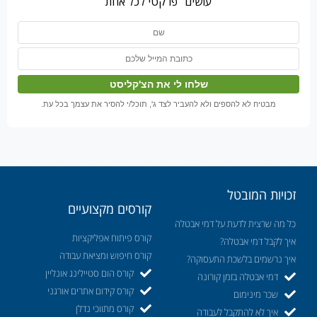
עושים" פרקטי לכל אחת
מבטיח לא להספים ולא להעביר לצד ג', תוכל/י להסיר את עצמך בכל עת.
זכויות המובטל
קורסים מקצועיים
כל מה שרצית לדעת על דמי אבטלה
קורס פיתוח אפליקציות
איך לקבל דמי אבטלה?
קורס חיפוש ומציאת עבודה
איך נרשמים בלשכת התעסוקה?
קורס הום סטיילינג אונליין
דמי אבטלה בזמן קורונה
קורס קידום אתרים אורגני
שכר מינימום
קורס מתווכי נדלן
איך לא להתקבל לעבודה