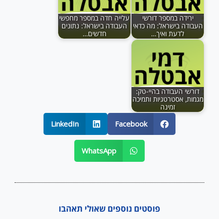
ירידה במספר דורשי
עלייה חדה במספר מחפשי
העבודה בישראל: מה כדאי
העבודה בישראל: נתונים
לדעת ואיך…
חדשים…
דורשי העבודה בהיי-טק:
מגמות, אסטרטגיות ותמיכה
זמינה
LinkedIn
Facebook
WhatsApp
פוסטים נוספים שאולי תאהבו