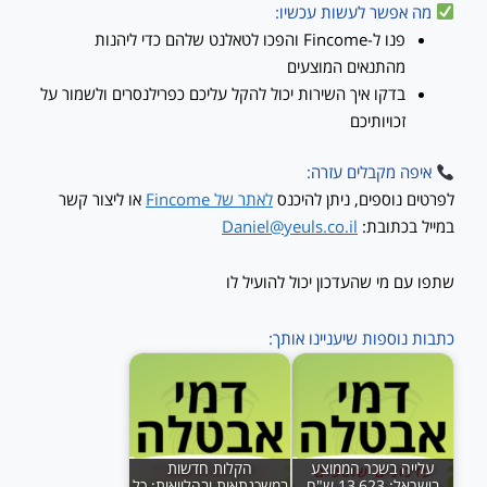
מה אפשר לעשות עכשיו:
פנו ל-Fincome והפכו לטאלנט שלהם כדי ליהנות
מהתנאים המוצעים
בדקו איך השירות יכול להקל עליכם כפרילנסרים ולשמור על
זכויותיכם
איפה מקבלים עזרה:
לפרטים נוספים, ניתן להיכנס
לאתר של Fincome
או ליצור קשר
במייל בכתובת:
Daniel@yeuls.co.il
שתפו עם מי שהעדכון יכול להועיל לו
כתבות נוספות שיעניינו אותך:
עלייה בשכר הממוצע
הקלות חדשות
בישראל: 13,623 ש"ח
במשכנתאות ובהלוואות: כל