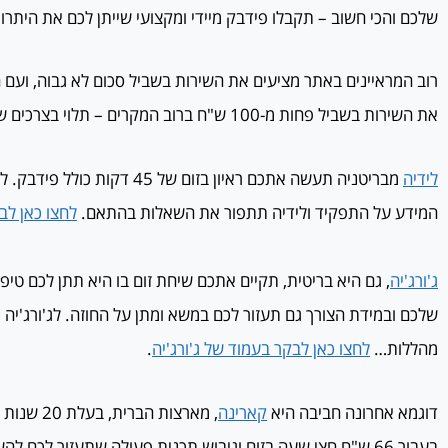
שלכם והכי חשוב – תקבלו פידבק מיידי ומקצועי שייתן לכם את היתרון
רוב המראיינים באתר מציעים את השירות בשביל סכום לא גבוה, ועם 
את השירות בשביל פחות מ-100 ש"ח ברוב המקרים – תלוי בצרכים שלכם.
לידיה
מבריטניה תעשה אתכם ראיון בזום של
המידע על התפקיד ולידיה תתפור את השאלות בהתאם.
לחצו כאן לב
ג'ורג'יה
, גם היא בריטית, תקיים אתכם שיחת זום בו היא תתן לכם טי
שלכם ובמידת הצורך גם תעזור לכם במשא ומתן על החוזה. לג'ורג'יה יש
מהללות…
לחצו כאן לבקר בעמוד של ג'ורג'יה
.
דוגמא אחרונה חביבה היא
קארינה
בעבור 66 ש"ח חצי שעה בזום וגיבוש תכנית פעולה שתעזור לכם להשיג את התפקיד הבא שלכם.