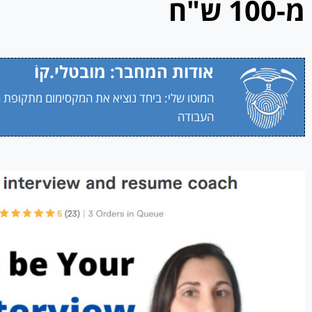
מ-100 ש"ח
אודות המחבר: מובטלי.קוֹ
המוטו שלי: ביחד נוציא את המקסימום מתקופת 
העבודה