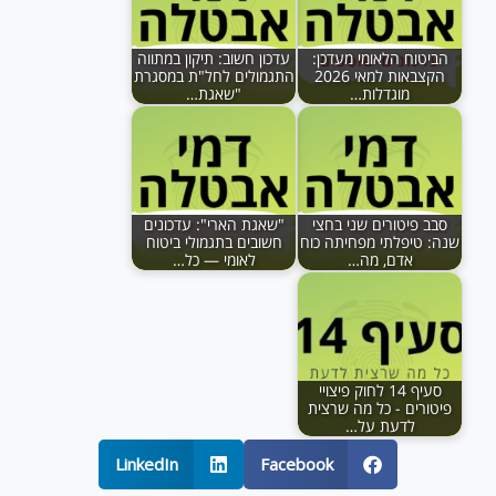
הביטוח הלאומי מעדכן:
עדכון חשוב: תיקון במתווה
הקצבאות למאי 2026
התגמולים לחל"ת במסגרת
מוגדלות…
"שאגת…
סבב פיטורים שני בחצי
"שאגת הארי": עדכונים
שנה: טיפלתי מפחיתה כוח
חשובים בתגמולי ביטוח
אדם, מה…
לאומי — כל…
סעיף 14 לחוק פיצויי
פיטורים - כל מה שרצית
לדעת על…
LinkedIn
Facebook