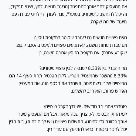
אם המעסיק דחף אותך להתפטר (הרעת תנאים, לחץ, שינוי תפקיד),
זה יכול להיחשב כ"פיטורים בפועל". פנה לעורך דין לדיני עבודה עם
תיעוד של מה שקרה.
האם פיצויים מגיעים גם לעובד שפוטר בתקופת ניסיון?
אם עבדת פחות משנה, לא מגיעים פיצויים (למעט בהסכם קיבוצי
שקובע אחרת). אם תקופת הניסיון ארוכה משנה, כן.
מה ההבדל בין 8.33% לפנסיה לבין פיצויי פיטורים?
8.33% מהשכר שהמעסיק מפריש לקרן הפנסיה תחת סעיף 14
הם
הפיצויים שלך. כשתפוטר, תשחרר את הכסף הזה. אם המעסיק
הפריש פחות, הוא חייב להשלים.
פוטרתי אחרי 11 חודשים. יש דרך לקבל פיצויים?
לפי החוק הבסיסי, לא. צריך שנה מלאה. אבל אם המעסיק פיטר
אותך בכוונה כדי להימנע מתשלום פיצויים (ויש לך הוכחות), בית הדין
יכול להכיר בזכאות. כדאי להתייעץ עם עורך דין.