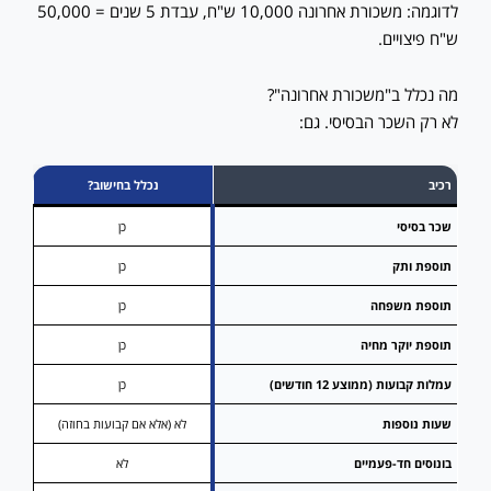
לדוגמה: משכורת אחרונה 10,000 ש"ח, עבדת 5 שנים = 50,000
ש"ח פיצויים.
מה נכלל ב"משכורת אחרונה"?
לא רק השכר הבסיסי. גם:
רכיב
נכלל בחישוב?
שכר בסיסי
כן
תוספת ותק
כן
תוספת משפחה
כן
תוספת יוקר מחיה
כן
עמלות קבועות (ממוצע 12 חודשים)
כן
שעות נוספות
לא (אלא אם קבועות בחוזה)
בונוסים חד-פעמיים
לא