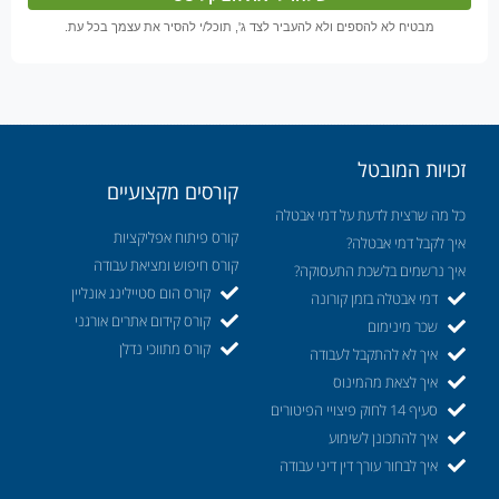
מבטיח לא להספים ולא להעביר לצד ג', תוכל/י להסיר את עצמך בכל עת.
זכויות המובטל
קורסים מקצועיים
כל מה שרצית לדעת על דמי אבטלה
קורס פיתוח אפליקציות
איך לקבל דמי אבטלה?
קורס חיפוש ומציאת עבודה
איך נרשמים בלשכת התעסוקה?
קורס הום סטיילינג אונליין
דמי אבטלה בזמן קורונה
קורס קידום אתרים אורגני
שכר מינימום
קורס מתווכי נדלן
איך לא להתקבל לעבודה
איך לצאת מהמינוס
סעיף 14 לחוק פיצויי הפיטורים
איך להתכונן לשימוע
איך לבחור עורך דין דיני עבודה