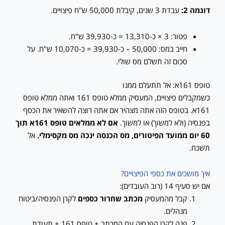
דוגמה 2:
עבדת 3 שנים, קיבלת 50,000 ש"ח פיצויים.
פטור: 3 × כ-13,310 = כ-39,930 ש"ח.
חייב במס: 50,000 – כ-39,930 = כ-10,070 ש"ח. על
סכום זה תשלם מס שולי.
טופס 161א: אל תתעלם ממנו
כשמקבלים פיצויים, המעסיק ממלא טופס 161 ואתה ממלא טופס
161א. בטופס הזה אתה מצהיר אם אתה רוצה להשאיר את הכסף
בפנסיה (ולא למשוך) או למשוך.
אם לא ממלאים טופס 161א תוך
60 יום ממועד הפיטורים, מס הכנסה ינכה מס מקסימלי.
אל
תשכח.
איך מושכים את כספי הפיצויים?
אם יש סעיף 14 (רוב העובדים):
קבל מהמעסיק
מכתב שחרור כספים
לקרן הפנסיה/ביטוח
מנהלים.
פנה לקרן הפנסיה עם המכתב + טופס 161 + תעודת