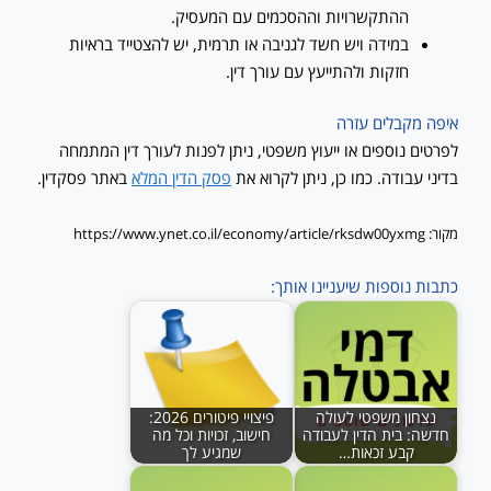
ההתקשרויות וההסכמים עם המעסיק.
במידה ויש חשד לגניבה או תרמית, יש להצטייד בראיות
חזקות ולהתייעץ עם עורך דין.
איפה מקבלים עזרה
לפרטים נוספים או ייעוץ משפטי, ניתן לפנות לעורך דין המתמחה
בדיני עבודה. כמו כן, ניתן לקרוא את
פסק הדין המלא
באתר פסקדין.
מקור: https://www.ynet.co.il/economy/article/rksdw00yxmg
כתבות נוספות שיעניינו אותך:
נצחון משפטי לעולה
פיצויי פיטורים 2026:
חדשה: בית הדין לעבודה
חישוב, זכויות וכל מה
קבע זכאות…
שמגיע לך