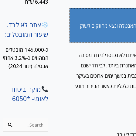
6,443 ש"ח
אתם לא לבד.
האבטלה ונצא מחוזקים לשוק
שיעור המובטלים:
כ-145,000 מובטלים
תנו לא נכנסו לבידוד מסיבה
המהווים כ-3.2% אחוזי
אתגרת ביותר. לבידוד ישנם
אבטלה (ינור 2024)
בית במשך ימים ארוכים בעיקר
כות כלכליות כאשר הבידוד מונע
מוקד ביטוח
לאומי- *6050
Search
for:
וד לעובד.