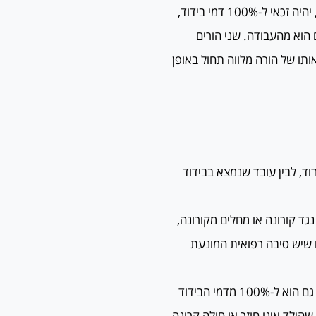
עובד שאינו חייב בבידוד אך נעדר מהעבודה בשל חובת ילדו בבידוד, יהיה זכאי ל-100% דמי בידוד,
 הוא מהעבודה. שני הורים
אותו של הורה מלווה תחול באופן
צא בבידוד רגיל, הזכאי ל-75% מדמי הבידוד, לבין עובד שנמצא בבידוד
נגד קורונה או מחלים מקורונה,
 שיש סיבה רפואית המונעת
בנוסף, הורה השוהה בבידוד בשל העובדה שילדו נמצא בבידוד זכאי גם הוא ל-100% מדמי הבידוד
שהילד אינו חוזר או חולה קרונה